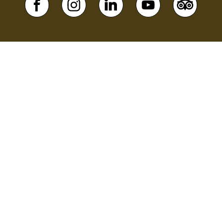
CANOT & KAYAK
PLONGÉE EN APNÉE
STAND UP PADDLE – SUP
RANDONNÉES PÉDESTRE
RIVIÈRES & CARTES
CAMPING
AUTRES HÉBERGEMENTS
CONTACTEZ-NOUS
À PROPOS
ATTRAITS TOURISTIQUES