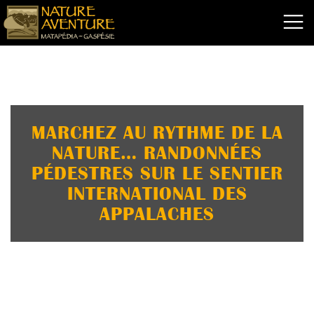
MARCHEZ AU RYTHME DE LA
NATURE… RANDONNÉES
PÉDESTRES SUR LE SENTIER
INTERNATIONAL DES
APPALACHES