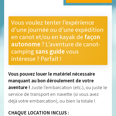
Vous voulez tenter l’expérience
d’une journée ou d’une expédition
en canot et/ou en kayak de
façon
autonome
? L’aventure de canot-
camping
sans guide
vous
intéresse ? Parfait !
Vous pouvez louer le matériel nécessaire
manquant au bon déroulement de votre
aventure !
Juste l’embarcation (etc.), ou juste le
service de transport en navette (si vous avez
déjà votre embarcation), ou bien la totale !
CHAQUE LOCATION INCLUS :