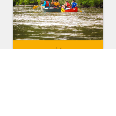
CANOT & KAYAK
Location de matériel + service de navette
Forfaits guidés
" alt="" loading="lazy">
ACTIVITÉ