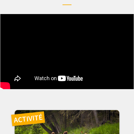
" alt="" loading="lazy">
ACTIVITÉ