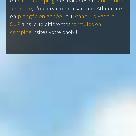
en
canot-camping
, des ballades en
randonnée
pédestre
, l’observation du saumon Atlantique
en
plongée en apnée
, du
Stand Up Paddle –
SUP
ainsi que différentes
formules en
camping
: faites votre choix !