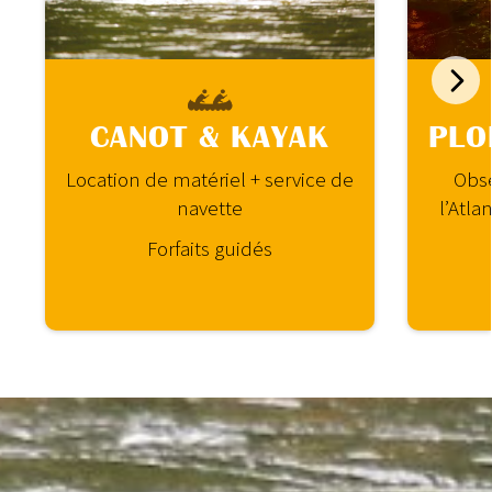
CANOT & KAYAK
PLO
Location de matériel + service de
Obs
navette
l’Atla
Forfaits guidés